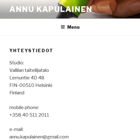
Skip
ANNU KAPULAINEN
to
content
Menu
YHTEYSTIEDOT
Studio:
Vallilan taiteilijatalo
Lemuntie 4D 48
FIN-00510 Helsinki
Finland
mobile phone:
+358 40 511 2011
e-mail:
annu.kapulainen@gmail.com